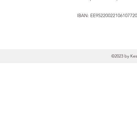
IBAN: EE9522002210610772
©2023
by Kes