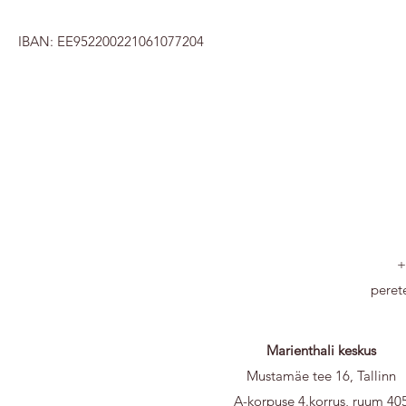
IBAN: EE952200221061077204
+
peret
Marienthali keskus
Mustamäe tee 16, Tallinn
A-korpuse 4.korrus, ruum 40